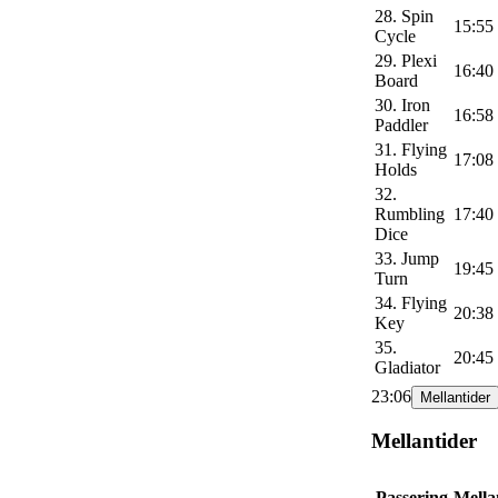
28. Spin
15:55
Cycle
29. Plexi
16:40
Board
30. Iron
16:58
Paddler
31. Flying
17:08
Holds
32.
Rumbling
17:40
Dice
33. Jump
19:45
Turn
34. Flying
20:38
Key
35.
20:45
Gladiator
23:06
Mellantider
Mellantider
Passering
Mella