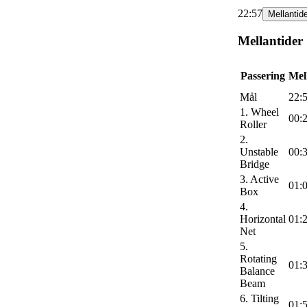
22:57
Mellantid
Mellantider
Passering
Mel
Mål
22:
1. Wheel
00:
Roller
2.
Unstable
00:
Bridge
3. Active
01:
Box
4.
Horizontal
01:
Net
5.
Rotating
01:
Balance
Beam
6. Tilting
01: