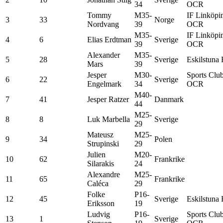
34
OCR
Tommy
M35-
IF Linköpi
3
33
Norge
Nordvang
39
OCR
M35-
IF Linköpi
4
6
Elias Erdtman
Sverige
39
OCR
Alexander
M35-
5
28
Sverige
Eskilstuna 
Mars
39
Jesper
M30-
Sports Clu
6
22
Sverige
Engelmark
34
OCR
M40-
7
41
Jesper Ratzer
Danmark
44
M25-
8
8
Luk Marbella
Sverige
29
Mateusz
M25-
9
34
Polen
Strupinski
29
Julien
M20-
10
62
Frankrike
Silarakis
24
Alexandre
M25-
11
65
Frankrike
Caléca
29
Folke
P16-
12
45
Sverige
Eskilstuna 
Eriksson
19
Ludvig
P16-
Sports Clu
13
1
Sverige