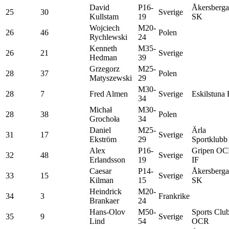
David
P16-
Åkersberga
25
30
Sverige
Kullstam
19
SK
Wojciech
M20-
26
46
Polen
Rychlewski
24
Kenneth
M35-
26
21
Sverige
Hedman
39
Grzegorz
M25-
28
37
Polen
Matyszewski
29
M30-
28
7
Fred Almen
Sverige
Eskilstuna 
34
Michał
M30-
28
38
Polen
Grochoła
34
Daniel
M25-
Ärla
31
17
Sverige
Ekström
29
Sportklubb
Alex
P16-
Gripen O
32
48
Sverige
Erlandsson
19
IF
Caesar
P14-
Åkersberga
33
15
Sverige
Kilman
15
SK
Heindrick
M20-
34
3
Frankrike
Brankaer
24
Hans-Olov
M50-
Sports Clu
35
9
Sverige
Lind
54
OCR