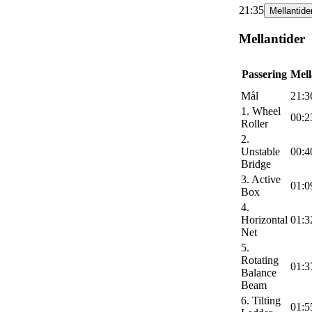
21:35
Mellantide
Mellantider
Passering
Mell
Mål
21:3
1. Wheel
00:2
Roller
2.
Unstable
00:4
Bridge
3. Active
01:0
Box
4.
Horizontal
01:3
Net
5.
Rotating
01:3
Balance
Beam
6. Tilting
01:5