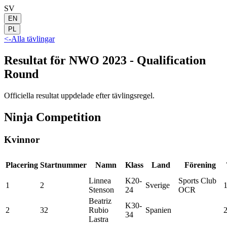
SV
EN
PL
<-
Alla tävlingar
Resultat för NWO 2023 - Qualification
Round
Officiella resultat uppdelade efter tävlingsregel.
Ninja Competition
Kvinnor
Placering
Startnummer
Namn
Klass
Land
Förening
Linnea
K20-
Sports Club
1
2
Sverige
Stenson
24
OCR
Beatriz
K30-
2
32
Rubio
Spanien
34
Lastra