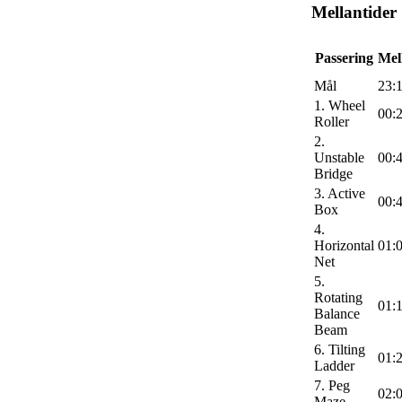
Mellantider
Passering
Mel
Mål
23:
1. Wheel
00:
Roller
2.
Unstable
00:
Bridge
3. Active
00:
Box
4.
Horizontal
01:
Net
5.
Rotating
01:
Balance
Beam
6. Tilting
01:
Ladder
7. Peg
02:
Maze