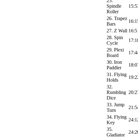
25.
Spindle
15:5
Roller
26. Trapez
16:1
Bars
27. Z Wall
16:5
28. Spin
17:1
Cycle
29. Plexi
17:4
Board
30. Iron
18:0
Paddler
31. Flying
19:2
Holds
32.
Rumbling
20:2
Dice
33. Jump
21:5
Turn
34. Flying
24:1
Key
35.
24:2
Gladiator