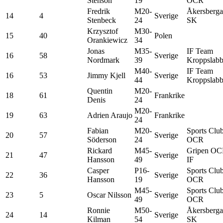
Stenson
19
OCR
Fredrik
M20-
Åkersberga
14
4
Sverige
Stenbeck
24
SK
Krzysztof
M30-
15
40
Polen
Orankiewicz
34
Jonas
M35-
IF Team
16
58
Sverige
Nordmark
39
Kroppslabb
M40-
IF Team
16
53
Jimmy Kjell
Sverige
44
Kroppslabb
Quentin
M20-
18
61
Frankrike
Denis
24
M20-
19
63
Adrien Araujo
Frankrike
24
Fabian
M20-
Sports Clu
20
57
Sverige
Söderson
24
OCR
Rickard
M45-
Gripen O
21
47
Sverige
Hansson
49
IF
Casper
P16-
Sports Clu
22
36
Sverige
Hansson
19
OCR
M45-
Sports Clu
23
5
Oscar Nilsson
Sverige
49
OCR
Ronnie
M50-
Åkersberga
24
14
Sverige
Kilman
54
SK