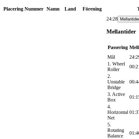
Placering
Nummer
Namn
Land
Förening
24:28
Mellantide
Mellantider
Passering
Mell
Mål
24:2
1. Wheel
00:2
Roller
2.
Unstable
00:4
Bridge
3. Active
01:1
Box
4.
Horizontal
01:3
Net
5.
Rotating
01:4
Balance