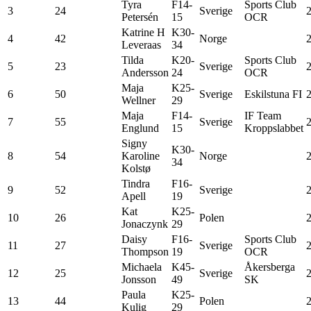
Tyra
F14-
Sports Club
3
24
Sverige
Petersén
15
OCR
Katrine H
K30-
4
42
Norge
Leveraas
34
Tilda
K20-
Sports Club
5
23
Sverige
Andersson
24
OCR
Maja
K25-
6
50
Sverige
Eskilstuna FI
Wellner
29
Maja
F14-
IF Team
7
55
Sverige
Englund
15
Kroppslabbet
Signy
K30-
8
54
Karoline
Norge
34
Kolstø
Tindra
F16-
9
52
Sverige
Apell
19
Kat
K25-
10
26
Polen
Jonaczynk
29
Daisy
F16-
Sports Club
11
27
Sverige
Thompson
19
OCR
Michaela
K45-
Åkersberga
12
25
Sverige
2
Jonsson
49
SK
Paula
K25-
13
44
Polen
Kulig
29