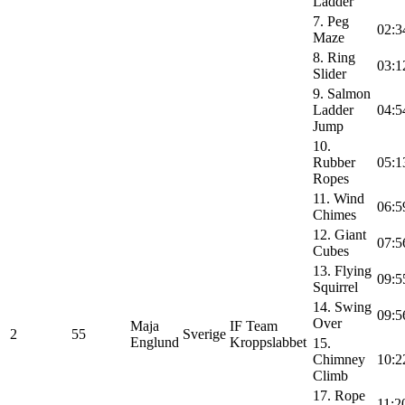
Ladder
7. Peg
02:3
Maze
8. Ring
03:1
Slider
9. Salmon
Ladder
04:5
Jump
10.
Rubber
05:1
Ropes
11. Wind
06:5
Chimes
12. Giant
07:5
Cubes
13. Flying
09:5
Squirrel
14. Swing
09:5
Over
Maja
IF Team
2
55
Sverige
Englund
Kroppslabbet
15.
Chimney
10:2
Climb
17. Rope
11:2