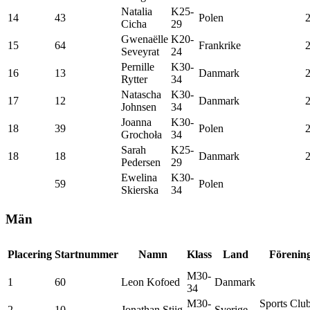
Natalia
K25-
14
43
Polen
Cicha
29
Gwenaëlle
K20-
15
64
Frankrike
Seveyrat
24
Pernille
K30-
16
13
Danmark
Rytter
34
Natascha
K30-
17
12
Danmark
Johnsen
34
Joanna
K30-
18
39
Polen
Grochoła
34
Sarah
K25-
18
18
Danmark
Pedersen
29
Ewelina
K30-
59
Polen
Skierska
34
Män
Placering
Startnummer
Namn
Klass
Land
Förenin
M30-
1
60
Leon Kofoed
Danmark
34
M30-
Sports Clu
2
10
Jonathan Stiig
Sverige