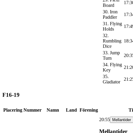
17:3
Board
30. Iron
17:3
Paddler
31. Flying
17:4
Holds
32.
Rumbling
18:3
Dice
33. Jump
20:3
Turn
34. Flying
21:2
Key
35.
21:2
Gladiator
F16-19
Placering
Nummer
Namn
Land
Förening
T
20:55
Mellantider
Mellantider