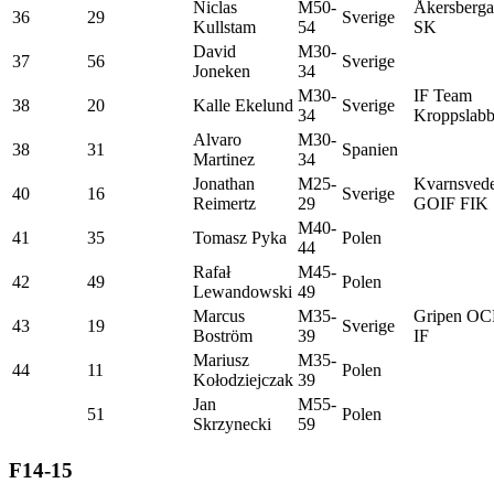
Niclas
M50-
Åkersberga
36
29
Sverige
Kullstam
54
SK
David
M30-
37
56
Sverige
Joneken
34
M30-
IF Team
38
20
Kalle Ekelund
Sverige
34
Kroppslabb
Alvaro
M30-
38
31
Spanien
Martinez
34
Jonathan
M25-
Kvarnsved
40
16
Sverige
Reimertz
29
GOIF FIK
M40-
41
35
Tomasz Pyka
Polen
44
Rafał
M45-
42
49
Polen
Lewandowski
49
Marcus
M35-
Gripen O
43
19
Sverige
Boström
39
IF
Mariusz
M35-
44
11
Polen
Kołodziejczak
39
Jan
M55-
51
Polen
Skrzynecki
59
F14-15