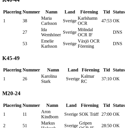
Placering
Nummer
Namn
Land
Förening
Tid
Status
Maria
Karlshamn
1
38
Sverige
47:53
OK
Carlsson
OCR
Ida
Mölndal
27
Sverige
DNS
Wemhöner
OCR IF
Emelie
Växjö OCR
53
Sverige
DNS
Karlsson
Förening
K45-49
Placering
Nummer
Namn
Land
Förening
Tid
Status
Karolina
Kalmar
1
26
Sverige
37:10
OK
Stark
RC
M20-24
Placering
Nummer
Namn
Land
Förening
Tid
Status
Aron
1
11
Sverige
SOK Träff
27:00
OK
Kindbom
Markus
Gripen
2
51
Sverige
28:50
OK