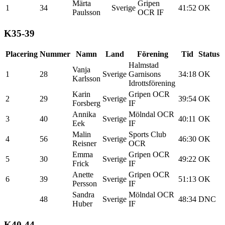
Märta
Gripen
1
34
Sverige
41:52
OK
Paulsson
OCR IF
K35-39
Placering
Nummer
Namn
Land
Förening
Tid
Status
Halmstad
Vanja
1
28
Sverige
Garnisons
34:18
OK
Karlsson
Idrottsförening
Karin
Gripen OCR
2
29
Sverige
39:54
OK
Forsberg
IF
Annika
Mölndal OCR
3
40
Sverige
40:11
OK
Eek
IF
Malin
Sports Club
4
56
Sverige
46:30
OK
Reisner
OCR
Emma
Gripen OCR
5
30
Sverige
49:22
OK
Frick
IF
Anette
Gripen OCR
6
39
Sverige
51:13
OK
Persson
IF
Sandra
Mölndal OCR
48
Sverige
48:34
DNC
Huber
IF
K40-44