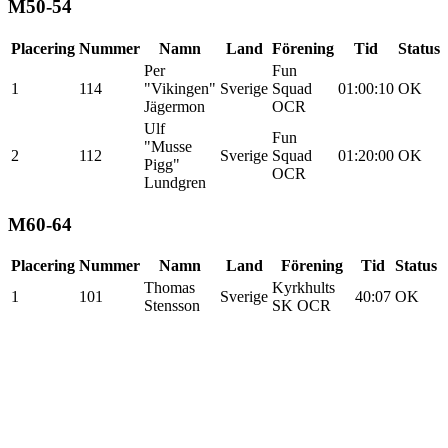
M50-54
Placering
Nummer
Namn
Land
Förening
Tid
Status
Per
Fun
1
114
"Vikingen"
Sverige
Squad
01:00:10
OK
Jägermon
OCR
Ulf
Fun
"Musse
2
112
Sverige
Squad
01:20:00
OK
Pigg"
OCR
Lundgren
M60-64
Placering
Nummer
Namn
Land
Förening
Tid
Status
Thomas
Kyrkhults
1
101
Sverige
40:07
OK
Stensson
SK OCR