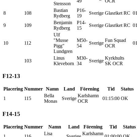
49
OCR
Stensson
Bastian
P16-
8
108
Sverige
Glasriket RC
01
Rydberg
19
Benjamin
P14-
9
109
Sverige
Glasriket RC
01
Rydberg
15
Ulf
"Musse
M50-
Fun Squad
10
112
Sverige
01
Pigg"
54
OCR
Lundgren
Linus
M30-
Kyrkhults
103
Sverige
Kleveborn
34
SK OCR
F12-13
Placering
Nummer
Namn
Land
Förening
Tid
Status
Bella
Karlshamn
1
115
Sverige
01:15:00
OK
Monas
OCR
F14-15
Placering
Nummer
Namn
Land
Förening
Tid
Status
Lisa
Karlshamn
1
116
Sverige
01:00:00
OK