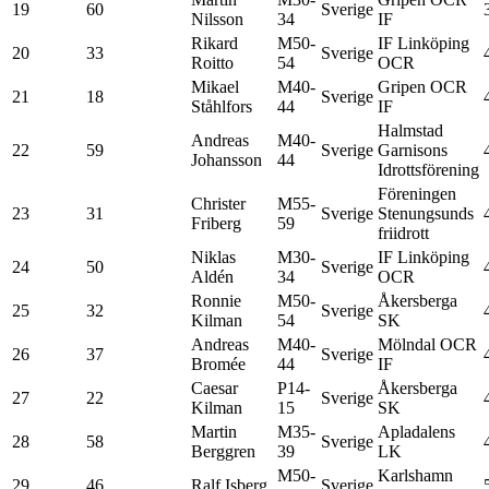
19
60
Sverige
Nilsson
34
IF
Rikard
M50-
IF Linköping
20
33
Sverige
Roitto
54
OCR
Mikael
M40-
Gripen OCR
21
18
Sverige
Ståhlfors
44
IF
Halmstad
Andreas
M40-
22
59
Sverige
Garnisons
Johansson
44
Idrottsförening
Föreningen
Christer
M55-
23
31
Sverige
Stenungsunds
Friberg
59
friidrott
Niklas
M30-
IF Linköping
24
50
Sverige
Aldén
34
OCR
Ronnie
M50-
Åkersberga
25
32
Sverige
Kilman
54
SK
Andreas
M40-
Mölndal OCR
26
37
Sverige
Bromée
44
IF
Caesar
P14-
Åkersberga
27
22
Sverige
Kilman
15
SK
Martin
M35-
Apladalens
28
58
Sverige
Berggren
39
LK
M50-
Karlshamn
29
46
Ralf Isberg
Sverige