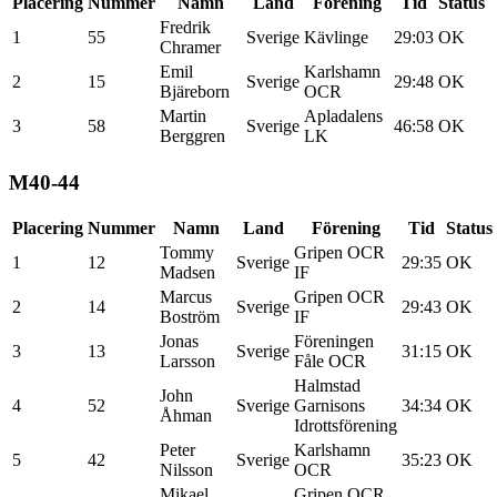
Placering
Nummer
Namn
Land
Förening
Tid
Status
Fredrik
1
55
Sverige
Kävlinge
29:03
OK
Chramer
Emil
Karlshamn
2
15
Sverige
29:48
OK
Bjäreborn
OCR
Martin
Apladalens
3
58
Sverige
46:58
OK
Berggren
LK
M40-44
Placering
Nummer
Namn
Land
Förening
Tid
Status
Tommy
Gripen OCR
1
12
Sverige
29:35
OK
Madsen
IF
Marcus
Gripen OCR
2
14
Sverige
29:43
OK
Boström
IF
Jonas
Föreningen
3
13
Sverige
31:15
OK
Larsson
Fåle OCR
Halmstad
John
4
52
Sverige
Garnisons
34:34
OK
Åhman
Idrottsförening
Peter
Karlshamn
5
42
Sverige
35:23
OK
Nilsson
OCR
Mikael
Gripen OCR