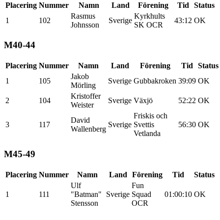
Placering
Nummer
Namn
Land
Förening
Tid
Status
Rasmus
Kyrkhults
1
102
Sverige
43:12
OK
Johnsson
SK OCR
M40-44
Placering
Nummer
Namn
Land
Förening
Tid
Status
Jakob
1
105
Sverige
Gubbakroken
39:09
OK
Mörling
Kristoffer
2
104
Sverige
Växjö
52:22
OK
Weister
Friskis och
David
3
117
Sverige
Svettis
56:30
OK
Wallenberg
Vetlanda
M45-49
Placering
Nummer
Namn
Land
Förening
Tid
Status
Ulf
Fun
1
111
"Batman"
Sverige
Squad
01:00:10
OK
Stensson
OCR