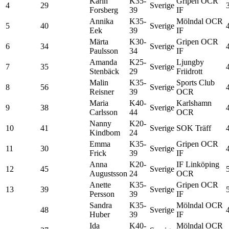
Karin
K35-
Gripen OCR
4
29
Sverige
Forsberg
39
IF
Annika
K35-
Mölndal OCR
5
40
Sverige
Eek
39
IF
Märta
K30-
Gripen OCR
6
34
Sverige
Paulsson
34
IF
Amanda
K25-
Ljungby
7
35
Sverige
Stenbäck
29
Friidrott
Malin
K35-
Sports Club
8
56
Sverige
Reisner
39
OCR
Maria
K40-
Karlshamn
9
38
Sverige
Carlsson
44
OCR
Nanny
K20-
10
41
Sverige
SOK Träff
Kindbom
24
Emma
K35-
Gripen OCR
11
30
Sverige
Frick
39
IF
Anna
K20-
IF Linköping
12
45
Sverige
Augustsson
24
OCR
Anette
K35-
Gripen OCR
13
39
Sverige
Persson
39
IF
Sandra
K35-
Mölndal OCR
48
Sverige
Huber
39
IF
Ida
K40-
Mölndal OCR