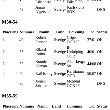
Lilienberg
Fåle OCR
Jimmy
Karlskrona
43
Sverige
DNS
Algerstedt
SOK
M50-54
Placering
Nummer
Namn
Land
Förening
Tid
Status
Robert
Gripen
1
49
Sverige
37:01
OK
Persson
OCR IF
IF
Rikard
2
33
Sverige
Linköping
40:01
OK
Roitto
OCR
Ronnie
Åkersberga
3
32
Sverige
44:08
OK
Kilman
SK
Karlshamn
4
46
Ralf Isberg
Sverige
50:07
OK
OCR
Jörgen
Mölndal
36
Sverige
DNS
Johansson
OCR IF
M55-59
Placering
Nummer
Namn
Land
Förening
Tid
Status