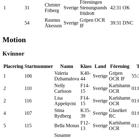
Föreningen
Christer
1
31
Sverige
Stenungsunds
42:31
OK
Friberg
friidrott
Rasmus
Gripen OCR
54
Sverige
39:31
DNC
Åkesson
IF
Motion
Kvinnor
Placering
Startnummer
Namn
Klass
Land
Förening
T
Valeria
K40-
Gripen
1
106
Sverige
55:
Dzhamalova
44
OCR IF
Nelly
F14-
Karlshamn
2
110
Sverige
01:
Carlsson
15
OCR
Lisa
F14-
Karlshamn
2
116
Sverige
01:
Appelqvist
15
OCR
Stina
K35-
Glasriket
4
107
Sverige
01:
Rydberg
39
RC
F12-
Karlshamn
5
115
Bella Monas
Sverige
01:
13
OCR
Susanne