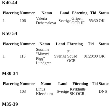
K40-44
Placering
Nummer
Namn
Land
Förening
Tid
Status
Valeria
Gripen
1
106
Sverige
55:30
OK
Dzhamalova
OCR IF
K50-54
Placering
Nummer
Namn
Land
Förening
Tid
Status
Susanne
Fun
"Mimmi
1
113
Sverige
Squad
01:20:00
OK
Pigg"
OCR
Lundgren
M30-34
Placering
Nummer
Namn
Land
Förening
Tid
Status
Linus
Kyrkhults
103
Sverige
DNS
Kleveborn
SK OCR
M35-39