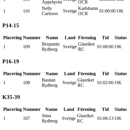
Appelqvist
OCR
Nelly
Karlshamn
1
110
Sverige
01:00:00
OK
Carlsson
OCR
P14-15
Placering
Nummer
Namn
Land
Förening
Tid
Status
Benjamin
Glasriket
1
109
Sverige
01:08:00
OK
Rydberg
RC
P16-19
Placering
Nummer
Namn
Land
Förening
Tid
Status
Bastian
Glasriket
1
108
Sverige
01:02:00
OK
Rydberg
RC
K35-39
Placering
Nummer
Namn
Land
Förening
Tid
Status
Stina
Glasriket
1
107
Sverige
01:06:13
OK
Rydberg
RC