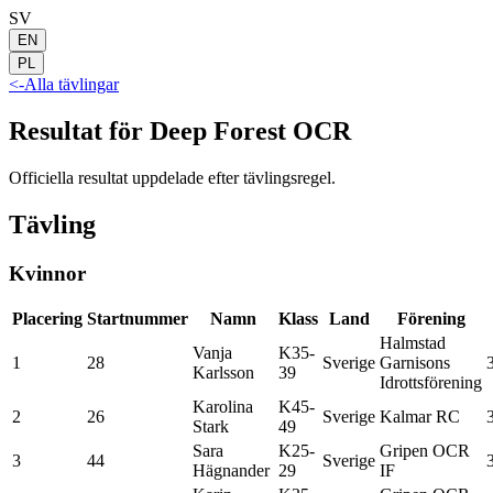
SV
EN
PL
<-
Alla tävlingar
Resultat för Deep Forest OCR
Officiella resultat uppdelade efter tävlingsregel.
Tävling
Kvinnor
Placering
Startnummer
Namn
Klass
Land
Förening
Halmstad
Vanja
K35-
1
28
Sverige
Garnisons
Karlsson
39
Idrottsförening
Karolina
K45-
2
26
Sverige
Kalmar RC
Stark
49
Sara
K25-
Gripen OCR
3
44
Sverige
Hägnander
29
IF