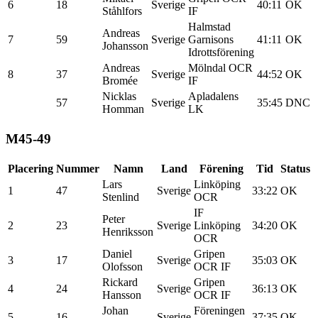
6
18
Sverige
40:11
OK
Ståhlfors
IF
Halmstad
Andreas
7
59
Sverige
Garnisons
41:11
OK
Johansson
Idrottsförening
Andreas
Mölndal OCR
8
37
Sverige
44:52
OK
Bromée
IF
Nicklas
Apladalens
57
Sverige
35:45
DNC
Homman
LK
M45-49
Placering
Nummer
Namn
Land
Förening
Tid
Status
Lars
Linköping
1
47
Sverige
33:22
OK
Stenlind
OCR
IF
Peter
2
23
Sverige
Linköping
34:20
OK
Henriksson
OCR
Daniel
Gripen
3
17
Sverige
35:03
OK
Olofsson
OCR IF
Rickard
Gripen
4
24
Sverige
36:13
OK
Hansson
OCR IF
Johan
Föreningen
5
16
Sverige
37:35
OK