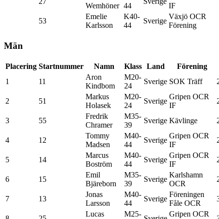
27
Sverige
Wemhöner
44
IF
Emelie
K40-
Växjö OCR
53
Sverige
Karlsson
44
Förening
Män
Placering
Startnummer
Namn
Klass
Land
Förening
Aron
M20-
1
11
Sverige
SOK Träff
Kindbom
24
Markus
M20-
Gripen OCR
2
51
Sverige
Holasek
24
IF
Fredrik
M35-
3
55
Sverige
Kävlinge
Chramer
39
Tommy
M40-
Gripen OCR
4
12
Sverige
Madsen
44
IF
Marcus
M40-
Gripen OCR
5
14
Sverige
Boström
44
IF
Emil
M35-
Karlshamn
6
15
Sverige
Bjäreborn
39
OCR
Jonas
M40-
Föreningen
7
13
Sverige
Larsson
44
Fåle OCR
Lucas
M25-
Gripen OCR
8
25
Sverige