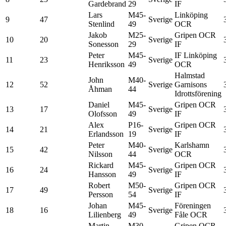
Gardebrand
29
IF
Lars
M45-
Linköping
9
47
Sverige
Stenlind
49
OCR
Jakob
M25-
Gripen OCR
10
20
Sverige
Sonesson
29
IF
Peter
M45-
IF Linköping
11
23
Sverige
Henriksson
49
OCR
Halmstad
John
M40-
12
52
Sverige
Garnisons
Åhman
44
Idrottsförening
Daniel
M45-
Gripen OCR
13
17
Sverige
Olofsson
49
IF
Alex
P16-
Gripen OCR
14
21
Sverige
Erlandsson
19
IF
Peter
M40-
Karlshamn
15
42
Sverige
Nilsson
44
OCR
Rickard
M45-
Gripen OCR
16
24
Sverige
Hansson
49
IF
Robert
M50-
Gripen OCR
17
49
Sverige
Persson
54
IF
Johan
M45-
Föreningen
18
16
Sverige
Lilienberg
49
Fåle OCR
Martin
M30-
Gripen OCR