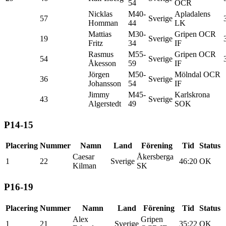
54
OCR
Nicklas
M40-
Apladalens
57
Sverige
Homman
44
LK
Mattias
M30-
Gripen OCR
19
Sverige
Fritz
34
IF
Rasmus
M55-
Gripen OCR
54
Sverige
Åkesson
59
IF
Jörgen
M50-
Mölndal OCR
36
Sverige
Johansson
54
IF
Jimmy
M45-
Karlskrona
43
Sverige
Algerstedt
49
SOK
P14-15
Placering
Nummer
Namn
Land
Förening
Tid
Status
Caesar
Åkersberga
1
22
Sverige
46:20
OK
Kilman
SK
P16-19
Placering
Nummer
Namn
Land
Förening
Tid
Status
Alex
Gripen
1
21
Sverige
35:22
OK