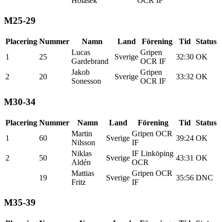
Holasek
OCR IF
M25-29
Placering
Nummer
Namn
Land
Förening
Tid
Status
Lucas
Gripen
1
25
Sverige
32:30
OK
Gardebrand
OCR IF
Jakob
Gripen
2
20
Sverige
33:32
OK
Sonesson
OCR IF
M30-34
Placering
Nummer
Namn
Land
Förening
Tid
Status
Martin
Gripen OCR
1
60
Sverige
39:24
OK
Nilsson
IF
Niklas
IF Linköping
2
50
Sverige
43:31
OK
Aldén
OCR
Mattias
Gripen OCR
19
Sverige
35:56
DNC
Fritz
IF
M35-39