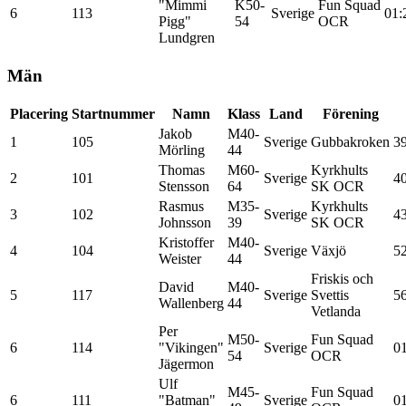
"Mimmi
K50-
Fun Squad
6
113
Sverige
01:
Pigg"
54
OCR
Lundgren
Män
Placering
Startnummer
Namn
Klass
Land
Förening
Jakob
M40-
1
105
Sverige
Gubbakroken
3
Mörling
44
Thomas
M60-
Kyrkhults
2
101
Sverige
4
Stensson
64
SK OCR
Rasmus
M35-
Kyrkhults
3
102
Sverige
4
Johnsson
39
SK OCR
Kristoffer
M40-
4
104
Sverige
Växjö
5
Weister
44
Friskis och
David
M40-
5
117
Sverige
Svettis
5
Wallenberg
44
Vetlanda
Per
M50-
Fun Squad
6
114
"Vikingen"
Sverige
01
54
OCR
Jägermon
Ulf
M45-
Fun Squad
6
111
"Batman"
Sverige
01