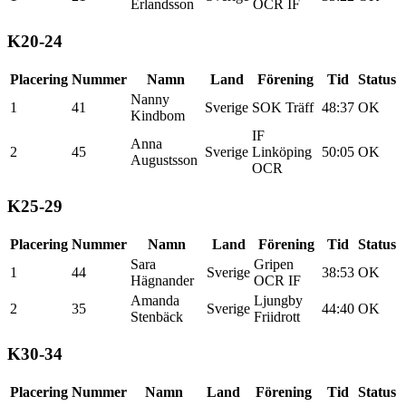
Erlandsson
OCR IF
K20-24
Placering
Nummer
Namn
Land
Förening
Tid
Status
Nanny
1
41
Sverige
SOK Träff
48:37
OK
Kindbom
IF
Anna
2
45
Sverige
Linköping
50:05
OK
Augustsson
OCR
K25-29
Placering
Nummer
Namn
Land
Förening
Tid
Status
Sara
Gripen
1
44
Sverige
38:53
OK
Hägnander
OCR IF
Amanda
Ljungby
2
35
Sverige
44:40
OK
Stenbäck
Friidrott
K30-34
Placering
Nummer
Namn
Land
Förening
Tid
Status